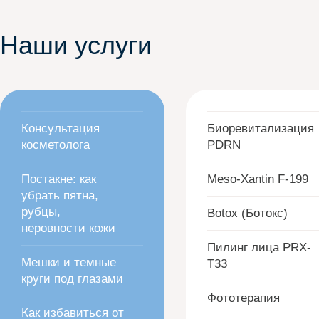
Наши услуги
Консультация
Биоревитализация
косметолога
PDRN
Постакне: как
Meso-Xantin F-199
убрать пятна,
рубцы,
Botox (Ботокс)
неровности кожи
Пилинг лица PRX-
Мешки и темные
T33
круги под глазами
Фототерапия
Как избавиться от