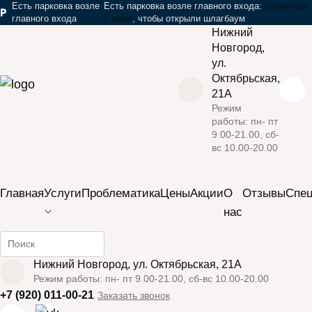
Есть парковка возле
Есть парковка возле главного входа:
свяжитесь
главного входа
с нами
, чтобы открыли шлагбаум
Нижний
Новгород,
ул.
Октябрьская,
21А
Режим
работы: пн- пт
›
›
›
Главная
Услуги
Инъекционная косметология
9.00-21.00, сб-
вс 10.00-20.00
›
Мезотерапия
Мезотерапия отбеливающая
Закрыть мобильное меню
Главная
Услуги
Проблематика
Цены
Акции
О
Отзывы
Cпе
нас
Найти информацию на сайте
Мезотерапия
Нижний Новгород, ул. Октябрьская, 21А
Режим работы: пн- пт 9.00-21.00, сб-вс 10.00-20.00
от
+7 (920) 011-00-21
Заказать звонок