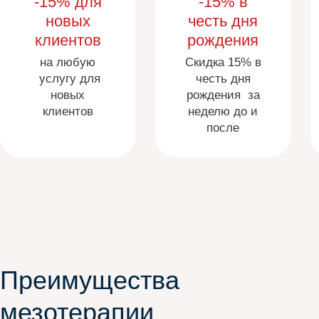
-15% для
-15% в
новых
честь дня
клиентов
рождения
на любую
Скидка 15% в
услугу для
честь дня
новых
рождения за
клиентов
неделю до и
после
Преимущества
мезотерапии