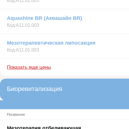
Код:
А11.01.003
Aquashine BR (Аквашайн BR)
Код:
А11.01.003
Мезотерапевтическая липосакция
Код:
А11.01.003
Показать еще цены
Биоревитализация
Название
Мезотерапия отбеливающая