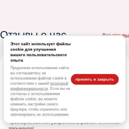
Отзывы о нас
Все отзывы
Этот сайт использует файлы
cookie для улучшения
вашего пользовательского
опыта
15.01.2025
Продолжая использование сайта,
вы соглашаетесь на
Полина Короткова
использование файлов cookie в
принять и закрыть
соответствии с нашей
политикой
Мезотерапия отбеливающая
Процедура:
конфиденциальности
. Если вы не
согласны с использованием
С сайта
файлов cookie, вы можете
изменить настройки своего
После мезотерапии от пигментации моя кожа
браузера, чтобы ограничить или
заблокировать их использование.
стала гораздо ровнее. Я вижу эффект и
чувствую, как моя уверенность растет. Отличная
процедура!