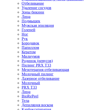
Отбеливание
Удаление сосудов
Зоны бикини
Лица
Подмышек
Мужская эпиляция
Голеней
Ног
Рук
Бородавок
Папиллом
Кератом
Милиумов
Родинок (невусов)
Пилинг PRX T33
Мезотерапия отбеливающая
Молочный пилинг
Лазерное отбеливание
Молочный
PRX T33
Лица
BioRePeel
Тела
Депиляция воском
Карбокситерапия