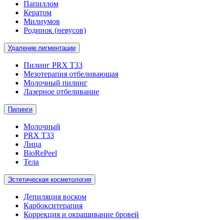
Папиллом
Кератом
Милиумов
Родинок (невусов)
Удаление пигментации
Пилинг PRX T33
Мезотерапия отбеливающая
Молочный пилинг
Лазерное отбеливание
Пилинги
Молочный
PRX T33
Лица
BioRePeel
Тела
Эстетическая косметология
Депиляция воском
Карбокситерапия
Коррекция и окрашивание бровей