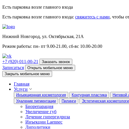
Есть парковка возле главного входа
Есть парковка возле главного входа:
свяжитесь с нами
, чтобы 
Нижний Новгород, ул. Октябрьская, 21А
Режим работы: пн- пт 9.00-21.00, сб-вс 10.00-20.00
+7 (920) 011-00-21
Заказать звонок
Записаться
Открыть мобильное меню
Закрыть мобильное меню
Главная
Услуги
Инъекционная косметология
Контурная пластика
Нитевой 
Удаление пигментации
Пилинги
Эстетическая косметологи
Биорепарация
Увеличение губ
Лечение гипергидроза
Инъекции Laennec
Липолитики