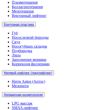
Плазмотерапия
Коллагенотерапия
Мезотерапия
Векторный лифтинг
Контурная пластика
Губ
Носослезной борозды
Скул
Носогубных складок
Подбородка
Лица
Заполнение морщин
Коррекция филлерами
Нитевой лифтинг (тредлифтинг)
Нити Aptos (Аптос)
Мезонити
Аппаратная косметология
LPG массаж
SMAS-лифтинг