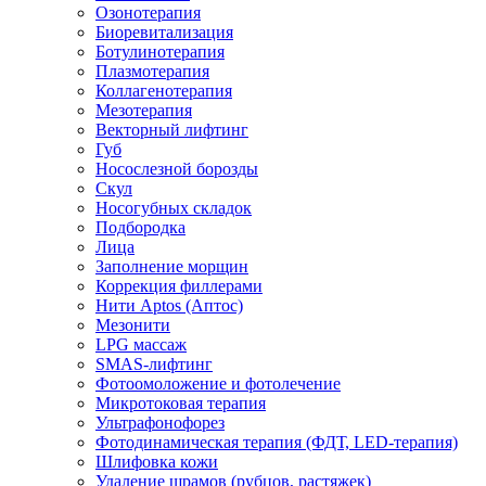
Озонотерапия
Биоревитализация
Ботулинотерапия
Плазмотерапия
Коллагенотерапия
Мезотерапия
Векторный лифтинг
Губ
Носослезной борозды
Скул
Носогубных складок
Подбородка
Лица
Заполнение морщин
Коррекция филлерами
Нити Aptos (Аптос)
Мезонити
LPG массаж
SMAS-лифтинг
Фотоомоложение и фотолечение
Микротоковая терапия
Ультрафонофорез
Фотодинамическая терапия (ФДТ, LED-терапия)
Шлифовка кожи
Удаление шрамов (рубцов, растяжек)