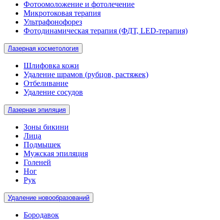
Фотоомоложение и фотолечение
Микротоковая терапия
Ультрафонофорез
Фотодинамическая терапия (ФДТ, LED-терапия)
Лазерная косметология
Шлифовка кожи
Удаление шрамов (рубцов, растяжек)
Отбеливание
Удаление сосудов
Лазерная эпиляция
Зоны бикини
Лица
Подмышек
Мужская эпиляция
Голеней
Ног
Рук
Удаление новообразований
Бородавок