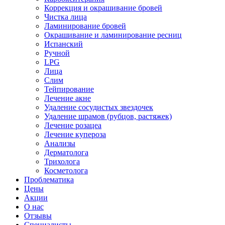
Коррекция и окрашивание бровей
Чистка лица
Ламинирование бровей
Окрашивание и ламинирование ресниц
Испанский
Ручной
LPG
Лица
Слим
Тейпирование
Лечение акне
Удаление сосудистых звездочек
Удаление шрамов (рубцов, растяжек)
Лечение розацеа
Лечение купероза
Анализы
Дерматолога
Трихолога
Косметолога
Проблематика
Цены
Акции
О нас
Отзывы
Cпециалисты