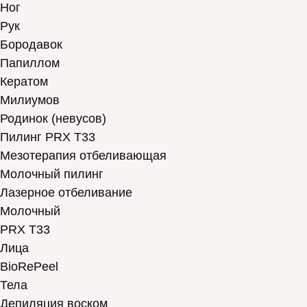
Ног
Рук
Бородавок
Папиллом
Кератом
Милиумов
Родинок (невусов)
Пилинг PRX T33
Мезотерапия отбеливающая
Молочный пилинг
Лазерное отбеливание
Молочный
PRX T33
Лица
BioRePeel
Тела
Депиляция воском