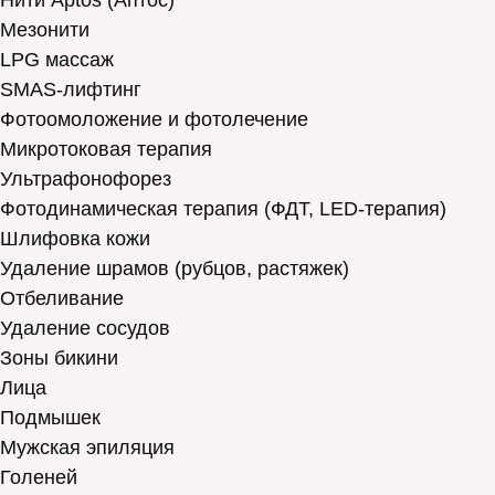
Нити Aptos (Аптос)
Мезонити
LPG массаж
SMAS-лифтинг
Фотоомоложение и фотолечение
Микротоковая терапия
Ультрафонофорез
Фотодинамическая терапия (ФДТ, LED-терапия)
Шлифовка кожи
Удаление шрамов (рубцов, растяжек)
Отбеливание
Удаление сосудов
Зоны бикини
Лица
Подмышек
Мужская эпиляция
Голеней