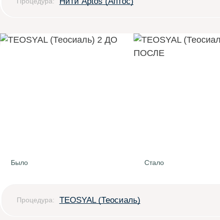
Нити Aptos (Аптос)
Процедура:
Было
Стало
TEOSYAL (Теосиаль)
Процедура: