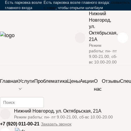
Есть парковка возле
Есть парковка возле главного входа:
свяжитесь
главного входа
с нами
, чтобы открыли шлагбаум
Нижний
Новгород,
ул.
Октябрьская,
21А
Режим
работы: пн- пт
›
Главная
Наши работы
9.00-21.00, сб-
вс 10.00-20.00
Наши работы
Закрыть мобильное меню
Главная
Услуги
Проблематика
Цены
Акции
О
Отзывы
Cпе
нас
Все
SMAS-лифтинг
LPG массаж
Найти информацию на сайте
Микротоковая терапия
Биоревитализация
Нижний Новгород, ул. Октябрьская, 21А
Режим работы: пн- пт 9.00-21.00, сб-вс 10.00-20.00
Показать ещё 15
+7 (920) 011-00-21
Заказать звонок