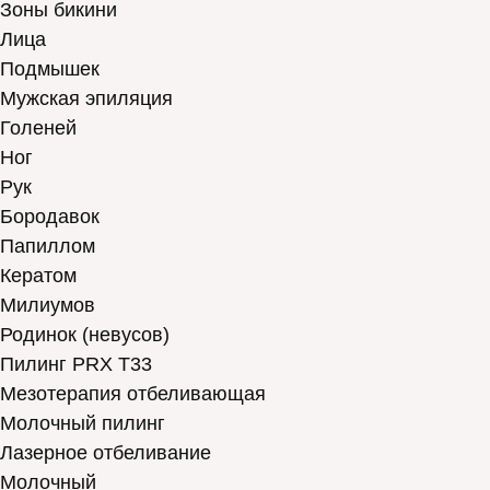
Зоны бикини
Лица
Подмышек
Мужская эпиляция
Голеней
Ног
Рук
Бородавок
Папиллом
Кератом
Милиумов
Родинок (невусов)
Пилинг PRX T33
Мезотерапия отбеливающая
Молочный пилинг
Лазерное отбеливание
Молочный