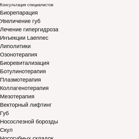
Консультация специалистов
Биорепарация
Увеличение губ
Лечение гипергидроза
Инъекции Laennec
Липолитики
Озонотерапия
Биоревитализация
Ботулинотерапия
Плазмотерапия
Коллагенотерапия
Мезотерапия
Векторный лифтинг
Губ
Носослезной борозды
Скул
Носогубных складок