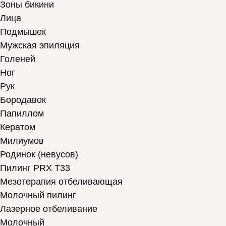
Зоны бикини
Лица
Подмышек
Мужская эпиляция
Голеней
Ног
Рук
Бородавок
Папиллом
Кератом
Милиумов
Родинок (невусов)
Пилинг PRX T33
Мезотерапия отбеливающая
Молочный пилинг
Лазерное отбеливание
Молочный