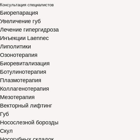
Консультация специалистов
Биорепарация
Увеличение губ
Лечение гипергидроза
Инъекции Laennec
Липолитики
Озонотерапия
Биоревитализация
Ботулинотерапия
Плазмотерапия
Коллагенотерапия
Мезотерапия
Векторный лифтинг
Губ
Носослезной борозды
Скул
Носогубных складок