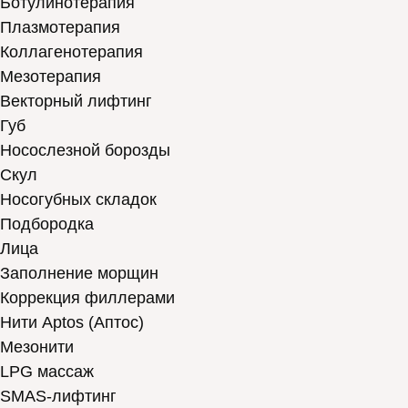
Ботулинотерапия
Плазмотерапия
Коллагенотерапия
Мезотерапия
Векторный лифтинг
Губ
Носослезной борозды
Скул
Носогубных складок
Подбородка
Лица
Заполнение морщин
Коррекция филлерами
Нити Aptos (Аптос)
Мезонити
LPG массаж
SMAS-лифтинг