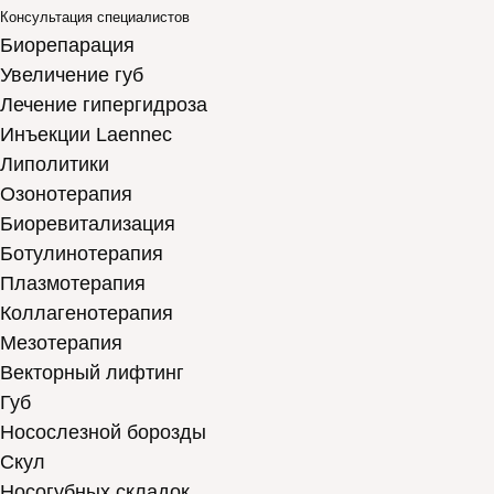
Консультация специалистов
Биорепарация
Увеличение губ
Лечение гипергидроза
Инъекции Laennec
Липолитики
Озонотерапия
Биоревитализация
Ботулинотерапия
Плазмотерапия
Коллагенотерапия
Мезотерапия
Векторный лифтинг
Губ
Носослезной борозды
Скул
Носогубных складок