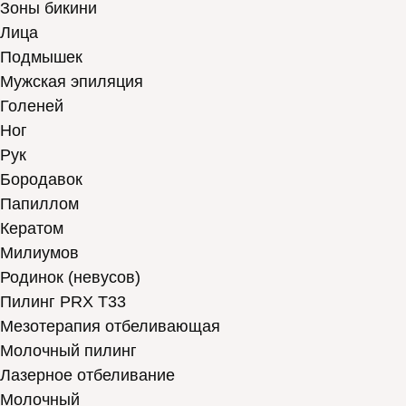
Зоны бикини
Лица
Подмышек
Мужская эпиляция
Голеней
Ног
Рук
Бородавок
Папиллом
Кератом
Милиумов
Родинок (невусов)
Пилинг PRX T33
Мезотерапия отбеливающая
Молочный пилинг
Лазерное отбеливание
Молочный