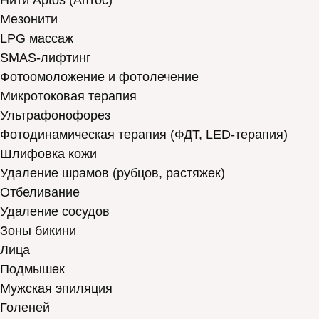
Нити Aptos (Аптос)
Мезонити
LPG массаж
SMAS-лифтинг
Фотоомоложение и фотолечение
Микротоковая терапия
Ультрафонофорез
Фотодинамическая терапия (ФДТ, LED-терапия)
Шлифовка кожи
Удаление шрамов (рубцов, растяжек)
Отбеливание
Удаление сосудов
Зоны бикини
Лица
Подмышек
Мужская эпиляция
Голеней