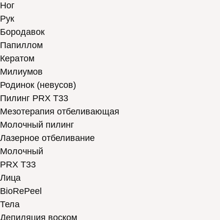
Ног
Рук
Бородавок
Папиллом
Кератом
Милиумов
Родинок (невусов)
Пилинг PRX T33
Мезотерапия отбеливающая
Молочный пилинг
Лазерное отбеливание
Молочный
PRX T33
Лица
BioRePeel
Тела
Депиляция воском