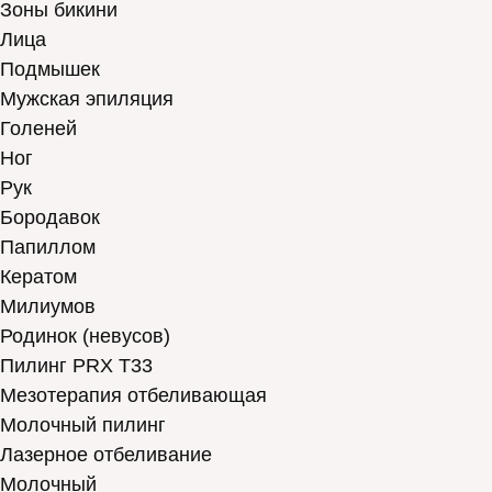
Зоны бикини
Лица
Подмышек
Мужская эпиляция
Голеней
Ног
Рук
Бородавок
Папиллом
Кератом
Милиумов
Родинок (невусов)
Пилинг PRX T33
Мезотерапия отбеливающая
Молочный пилинг
Лазерное отбеливание
Молочный