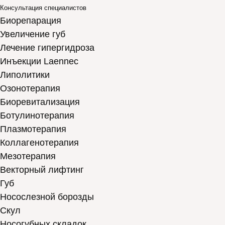
Консультация специалистов
Биорепарация
Увеличение губ
Лечение гипергидроза
Инъекции Laennec
Липолитики
Озонотерапия
Биоревитализация
Ботулинотерапия
Плазмотерапия
Коллагенотерапия
Мезотерапия
Векторный лифтинг
Губ
Носослезной борозды
Скул
Носогубных складок