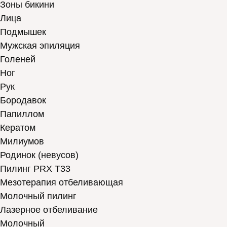
Зоны бикини
Лица
Подмышек
Мужская эпиляция
Голеней
Ног
Рук
Бородавок
Папиллом
Кератом
Милиумов
Родинок (невусов)
Пилинг PRX T33
Мезотерапия отбеливающая
Молочный пилинг
Лазерное отбеливание
Молочный