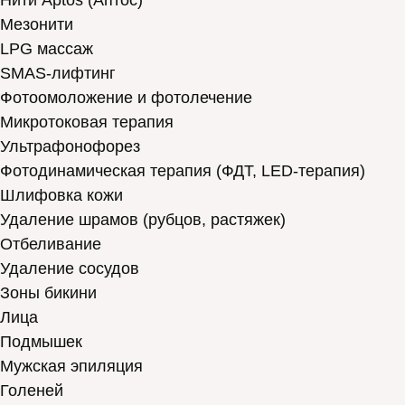
Нити Aptos (Аптос)
Мезонити
LPG массаж
SMAS-лифтинг
Фотоомоложение и фотолечение
Микротоковая терапия
Ультрафонофорез
Фотодинамическая терапия (ФДТ, LED-терапия)
Шлифовка кожи
Удаление шрамов (рубцов, растяжек)
Отбеливание
Удаление сосудов
Зоны бикини
Лица
Подмышек
Мужская эпиляция
Голеней