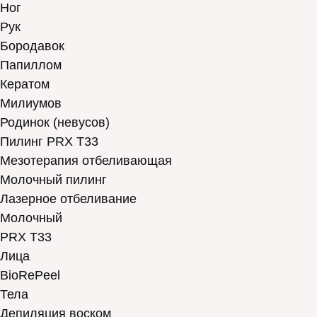
Ног
Рук
Бородавок
Папиллом
Кератом
Милиумов
Родинок (невусов)
Пилинг PRX T33
Мезотерапия отбеливающая
Молочный пилинг
Лазерное отбеливание
Молочный
PRX T33
Лица
BioRePeel
Тела
Депиляция воском