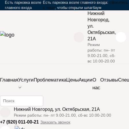
Есть парковка возле
Есть парковка возле главного входа:
свяжитесь
главного входа
с нами
, чтобы открыли шлагбаум
Нижний
Новгород,
ул.
Октябрьская,
21А
Режим
работы: пн- пт
›
›
›
Главная
Услуги
Инъекционная косметология
9.00-21.00, сб-
вс 10.00-20.00
›
Плазмотерапия
Плазмолифтинг для лица
Закрыть мобильное меню
Главная
Услуги
Проблематика
Цены
Акции
О
Отзывы
Cпе
нас
Найти информацию на сайте
Плазмолифтинг
Нижний Новгород, ул. Октябрьская, 21А
Режим работы: пн- пт 9.00-21.00, сб-вс 10.00-20.00
лица
+7 (920) 011-00-21
Заказать звонок