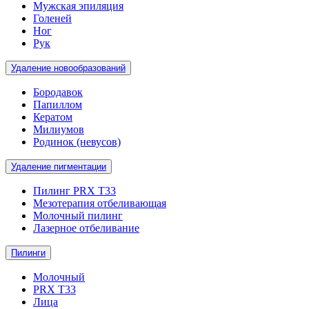
Мужская эпиляция
Голеней
Ног
Рук
Удаление новообразований
Бородавок
Папиллом
Кератом
Милиумов
Родинок (невусов)
Удаление пигментации
Пилинг PRX T33
Мезотерапия отбеливающая
Молочный пилинг
Лазерное отбеливание
Пилинги
Молочный
PRX T33
Лица