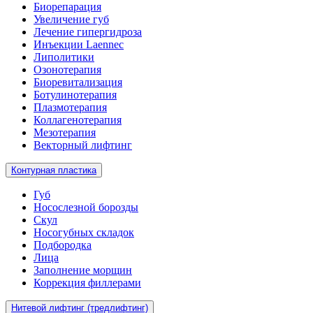
Биорепарация
Увеличение губ
Лечение гипергидроза
Инъекции Laennec
Липолитики
Озонотерапия
Биоревитализация
Ботулинотерапия
Плазмотерапия
Коллагенотерапия
Мезотерапия
Векторный лифтинг
Контурная пластика
Губ
Носослезной борозды
Скул
Носогубных складок
Подбородка
Лица
Заполнение морщин
Коррекция филлерами
Нитевой лифтинг (тредлифтинг)