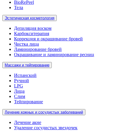
BioRePeel
Тела
Эстетическая косметология
Депиляция воском
Карбокситерапия
Коррекция и окрашивание бровей
Чистка лица
Ламинирование бровей
Окрашивание и ламинирование ресниц
Массажи и тейпирование
Испанский
Ручной
LPG
Лица
Слим
Тейпирование
Лечение кожных и сосудистых заболеваний
Лечение акне
Удаление сосудистых звездочек