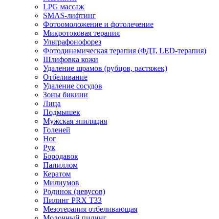
LPG массаж
SMAS-лифтинг
Фотоомоложение и фотолечение
Микротоковая терапия
Ультрафонофорез
Фотодинамическая терапия (ФДТ, LED-терапия)
Шлифовка кожи
Удаление шрамов (рубцов, растяжек)
Отбеливание
Удаление сосудов
Зоны бикини
Лица
Подмышек
Мужская эпиляция
Голеней
Ног
Рук
Бородавок
Папиллом
Кератом
Милиумов
Родинок (невусов)
Пилинг PRX T33
Мезотерапия отбеливающая
Молочный пилинг