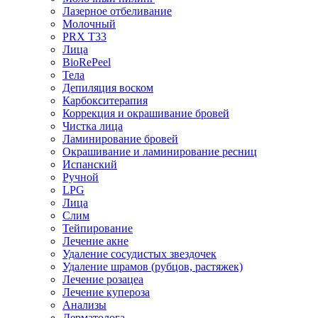
Лазерное отбеливание
Молочный
PRX T33
Лица
BioRePeel
Тела
Депиляция воском
Карбокситерапия
Коррекция и окрашивание бровей
Чистка лица
Ламинирование бровей
Окрашивание и ламинирование ресниц
Испанский
Ручной
LPG
Лица
Слим
Тейпирование
Лечение акне
Удаление сосудистых звездочек
Удаление шрамов (рубцов, растяжек)
Лечение розацеа
Лечение купероза
Анализы
Дерматолога