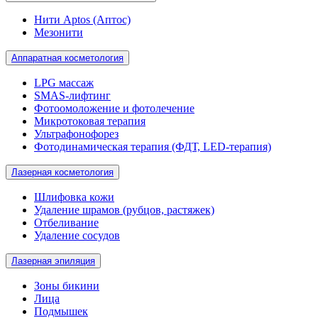
Нити Aptos (Аптос)
Мезонити
Аппаратная косметология
LPG массаж
SMAS-лифтинг
Фотоомоложение и фотолечение
Микротоковая терапия
Ультрафонофорез
Фотодинамическая терапия (ФДТ, LED-терапия)
Лазерная косметология
Шлифовка кожи
Удаление шрамов (рубцов, растяжек)
Отбеливание
Удаление сосудов
Лазерная эпиляция
Зоны бикини
Лица
Подмышек