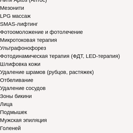
Нити Aptos (Аптос)
Мезонити
LPG массаж
SMAS-лифтинг
Фотоомоложение и фотолечение
Микротоковая терапия
Ультрафонофорез
Фотодинамическая терапия (ФДТ, LED-терапия)
Шлифовка кожи
Удаление шрамов (рубцов, растяжек)
Отбеливание
Удаление сосудов
Зоны бикини
Лица
Подмышек
Мужская эпиляция
Голеней