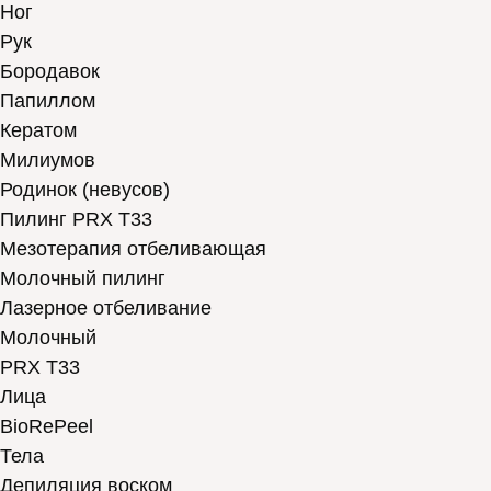
Ног
Рук
Бородавок
Папиллом
Кератом
Милиумов
Родинок (невусов)
Пилинг PRX T33
Мезотерапия отбеливающая
Молочный пилинг
Лазерное отбеливание
Молочный
PRX T33
Лица
BioRePeel
Тела
Депиляция воском