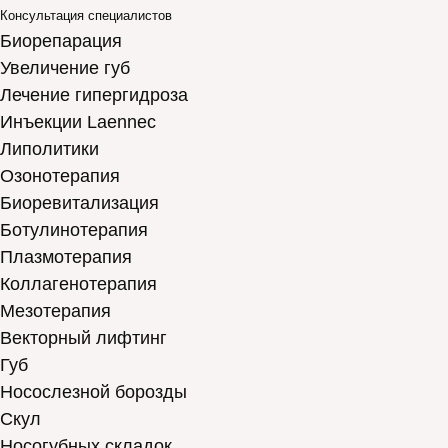
Консультация специалистов
Биорепарация
Увеличение губ
Лечение гипергидроза
Инъекции Laennec
Липолитики
Озонотерапия
Биоревитализация
Ботулинотерапия
Плазмотерапия
Коллагенотерапия
Мезотерапия
Векторный лифтинг
Губ
Носослезной борозды
Скул
Носогубных складок