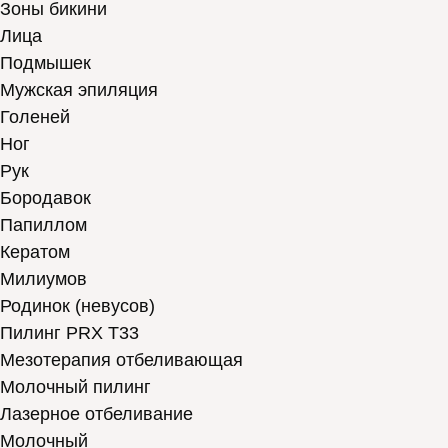
Зоны бикини
Лица
Подмышек
Мужская эпиляция
Голеней
Ног
Рук
Бородавок
Папиллом
Кератом
Милиумов
Родинок (невусов)
Пилинг PRX T33
Мезотерапия отбеливающая
Молочный пилинг
Лазерное отбеливание
Молочный