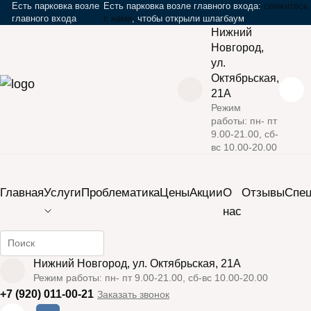
Есть парковка возле
Есть парковка возле главного входа:
свяжитесь
главного входа
с нами
, чтобы открыли шлагбаум
Нижний
Новгород,
ул.
Октябрьская,
21А
Режим
работы: пн- пт
›
›
Главная
Проблематикa
Птоз нижней губы
9.00-21.00, сб-
вс 10.00-20.00
Закрыть мобильное меню
Главная
Услуги
Проблематика
Цены
Акции
О
Отзывы
Cпе
нас
Птоз
Найти информацию на сайте
Нижний Новгород, ул. Октябрьская, 21А
нижней
Режим работы: пн- пт 9.00-21.00, сб-вс 10.00-20.00
+7 (920) 011-00-21
Заказать звонок
губы