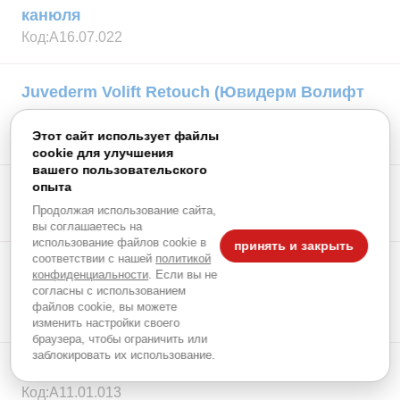
канюля
Код:
А16.07.022
Juvederm Volift Retouch (Ювидерм Волифт
Ретач), 0,55
Этот сайт использует файлы
Код:
А16.07.022
cookie для улучшения
вашего пользовательского
опыта
Juvederm Voluma (Ювидерм Волюм), 1 мл
Продолжая использование сайта,
Код:
А16.07.022
вы соглашаетесь на
использование файлов cookie в
принять и закрыть
соответствии с нашей
политикой
Juvederm Voluma (Ювидерм Волюм), 1 мл +
конфиденциальности
. Если вы не
согласны с использованием
канюля
файлов cookie, вы можете
Код:
А16.07.022
изменить настройки своего
браузера, чтобы ограничить или
заблокировать их использование.
Phillex Deep Plus (Фелликс Дип Плюс)
Код:
А11.01.013