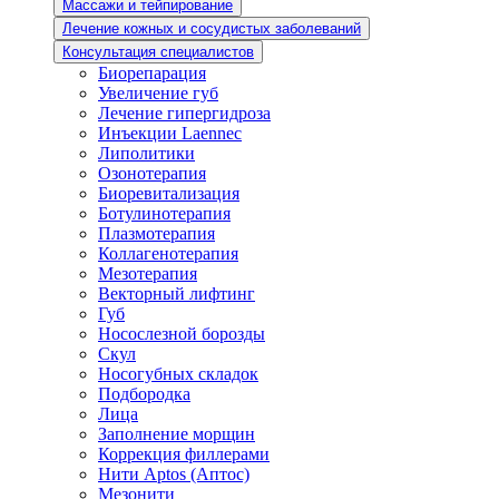
Массажи и тейпирование
Лечение кожных и сосудистых заболеваний
Консультация специалистов
Биорепарация
Увеличение губ
Лечение гипергидроза
Инъекции Laennec
Липолитики
Озонотерапия
Биоревитализация
Ботулинотерапия
Плазмотерапия
Коллагенотерапия
Мезотерапия
Векторный лифтинг
Губ
Носослезной борозды
Скул
Носогубных складок
Подбородка
Лица
Заполнение морщин
Коррекция филлерами
Нити Aptos (Аптос)
Мезонити