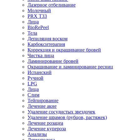
Лазерное отбеливание
Молочный
PRX T33
Лица
BioRePeel
Тела
Депиляция воском
Карбокситерапия
Коррекция и окрашивание бровей
Чистка лица
Ламинирование бровей
Окрашивание и ламинирование ресниц
Испанский
Ручной
LPG
Лица
Слим
Тейпирование
Лечение акне
Удаление сосудистых звездочек
Удаление шрамов (рубцов, растяжек)
Лечение розацеа
Лечение купероза
Анализы
Дерматолога