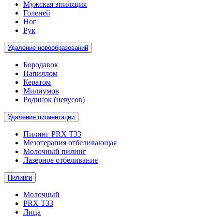
Мужская эпиляция
Голеней
Ног
Рук
Удаление новообразований
Бородавок
Папиллом
Кератом
Милиумов
Родинок (невусов)
Удаление пигментации
Пилинг PRX T33
Мезотерапия отбеливающая
Молочный пилинг
Лазерное отбеливание
Пилинги
Молочный
PRX T33
Лица