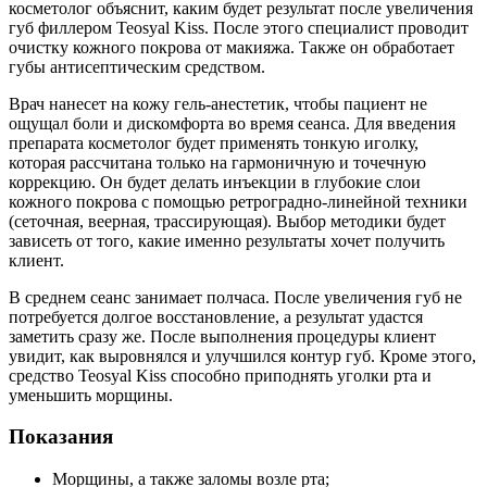
косметолог объяснит, каким будет результат после увеличения
губ филлером Teosyal Kiss. После этого специалист проводит
очистку кожного покрова от макияжа. Также он обработает
губы антисептическим средством.
Врач нанесет на кожу гель-анестетик, чтобы пациент не
ощущал боли и дискомфорта во время сеанса. Для введения
препарата косметолог будет применять тонкую иголку,
которая рассчитана только на гармоничную и точечную
коррекцию. Он будет делать инъекции в глубокие слои
кожного покрова с помощью ретроградно-линейной техники
(сеточная, веерная, трассирующая). Выбор методики будет
зависеть от того, какие именно результаты хочет получить
клиент.
В среднем сеанс занимает полчаса. После увеличения губ не
потребуется долгое восстановление, а результат удастся
заметить сразу же. После выполнения процедуры клиент
увидит, как выровнялся и улучшился контур губ. Кроме этого,
средство Teosyal Kiss способно приподнять уголки рта и
уменьшить морщины.
Показания
Морщины, а также заломы возле рта;