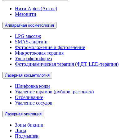
Нити Aptos (Аптос)
Мезонити
Аппаратная косметология
LPG массаж
SMAS-лифтинг
Фотоомоложение и фотолечение
Микротоковая терапия
Ультрафонофорез
Фотодинамическая терапия (ФДТ, LED-терапия)
Лазерная косметология
Шлифовка кожи
Удаление шрамов (рубцов, растяжек)
Отбеливание
Удаление сосудов
Лазерная эпиляция
Зоны бикини
Лица
Подмышек