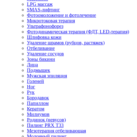
LPG массаж
SMAS-лифтинг
Фотоомоложение и фотолечение
Микротоковая терапия
Ультрафонофорез
Фотодинамическая терапия (ФДТ, LED-терапия)
Шлифовка кожи
Удаление шрамов (рубцов, растяжек)
Отбеливание
Удаление сосудов
Зоны бикини
Лица
Подмышек
Мужская эпиляция
Голеней
Ног
Рук
Бородавок
Папиллом
Кератом
Милиумов
Родинок (невусов)
Пилинг PRX T33
Мезотерапия отбеливающая
Молочный пилинг