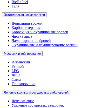
BioRePeel
Тела
Эстетическая косметология
Депиляция воском
Карбокситерапия
Коррекция и окрашивание бровей
Чистка лица
Ламинирование бровей
Окрашивание и ламинирование ресниц
Массажи и тейпирование
Испанский
Ручной
LPG
Лица
Слим
Тейпирование
Лечение кожных и сосудистых заболеваний
Лечение акне
Удаление сосудистых звездочек