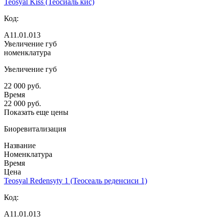
Teosyal Kiss (Теосиаль кис)
Код:
А11.01.013
Увеличение губ
номенклатура
Увеличение губ
22 000 руб.
Время
22 000 руб.
Показать еще цены
Биоревитализация
Название
Номенклатура
Время
Цена
Teosyal Redensyty 1 (Теосеаль реденсиси 1)
Код:
А11.01.013