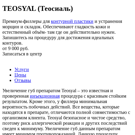
TEOSYAL (Теосиаль)
Премиум-филлеры для
контурной пластики
и устранения
морщин и складок. Обеспечивают гладкость кожи и
естественный объём- там где он действительно нужен.
Запишитесь на процедуру для достижения идеальных
контуров.
от
9 000 руб.
Записаться в центр
Услуги
Цены
Отзывы
Увеличение губ препаратом Teosyal – это известная и
проверенная
инъекционная
процедура с красивым стойким
результатом. Кроме этого, у филлера минимальная
вероятность побочных действий. Все вещества, которые
находятся в препарате, отличаются полной совместимостью с
организмом клиента. Teosyal безопасное и чистое средство,
поэтому риск аллергической реакции и других последствий
сведен к минимуму. Увеличение губ данным препаратом
имеет минимум противопоказаний. Данную процедуру