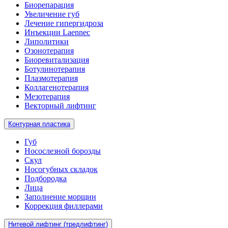
Биорепарация
Увеличение губ
Лечение гипергидроза
Инъекции Laennec
Липолитики
Озонотерапия
Биоревитализация
Ботулинотерапия
Плазмотерапия
Коллагенотерапия
Мезотерапия
Векторный лифтинг
Контурная пластика
Губ
Носослезной борозды
Скул
Носогубных складок
Подбородка
Лица
Заполнение морщин
Коррекция филлерами
Нитевой лифтинг (тредлифтинг)