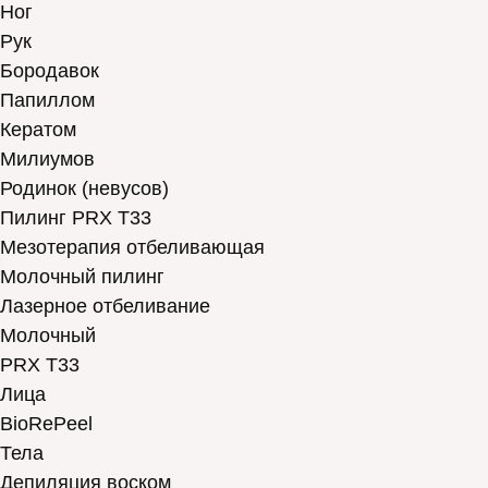
Ног
Рук
Бородавок
Папиллом
Кератом
Милиумов
Родинок (невусов)
Пилинг PRX T33
Мезотерапия отбеливающая
Молочный пилинг
Лазерное отбеливание
Молочный
PRX T33
Лица
BioRePeel
Тела
Депиляция воском