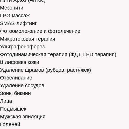
Нити Aptos (Аптос)
Мезонити
LPG массаж
SMAS-лифтинг
Фотоомоложение и фотолечение
Микротоковая терапия
Ультрафонофорез
Фотодинамическая терапия (ФДТ, LED-терапия)
Шлифовка кожи
Удаление шрамов (рубцов, растяжек)
Отбеливание
Удаление сосудов
Зоны бикини
Лица
Подмышек
Мужская эпиляция
Голеней