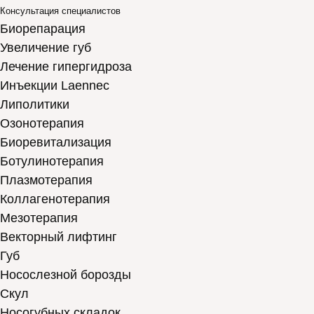
Консультация специалистов
Биорепарация
Увеличение губ
Лечение гипергидроза
Инъекции Laennec
Липолитики
Озонотерапия
Биоревитализация
Ботулинотерапия
Плазмотерапия
Коллагенотерапия
Мезотерапия
Векторный лифтинг
Губ
Носослезной борозды
Скул
Носогубных складок