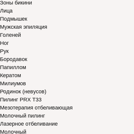
Зоны бикини
Лица
Подмышек
Мужская эпиляция
Голеней
Ног
Рук
Бородавок
Папиллом
Кератом
Милиумов
Родинок (невусов)
Пилинг PRX T33
Мезотерапия отбеливающая
Молочный пилинг
Лазерное отбеливание
Молочный