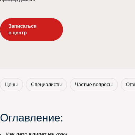
Записаться
в центр
Цены
Специалисты
Частые вопросы
Отз
Оглавление:
Как лето влияет на кожу