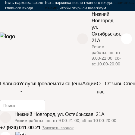
Есть парковка возле
Есть парковка возле главного входа:
свяжитесь
главного входа
с нами
, чтобы открыли шлагбаум
Нижний
Новгород,
ул.
Октябрьская,
21А
Режим
работы: пн- пт
›
›
Главная
Проблематикa
Уход за кожей после лета
9.00-21.00, сб-
вс 10.00-20.00
Закрыть мобильное меню
Главная
Услуги
Проблематика
Цены
Акции
О
Отзывы
Cпе
нас
Уход за
Найти информацию на сайте
Нижний Новгород, ул. Октябрьская, 21А
кожей после
Режим работы: пн- пт 9.00-21.00, сб-вс 10.00-20.00
+7 (920) 011-00-21
Заказать звонок
лета