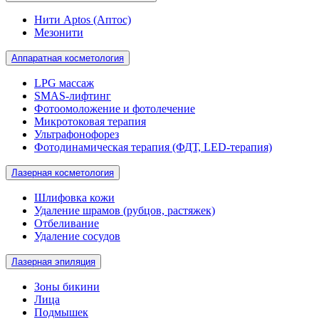
Нити Aptos (Аптос)
Мезонити
Аппаратная косметология
LPG массаж
SMAS-лифтинг
Фотоомоложение и фотолечение
Микротоковая терапия
Ультрафонофорез
Фотодинамическая терапия (ФДТ, LED-терапия)
Лазерная косметология
Шлифовка кожи
Удаление шрамов (рубцов, растяжек)
Отбеливание
Удаление сосудов
Лазерная эпиляция
Зоны бикини
Лица
Подмышек