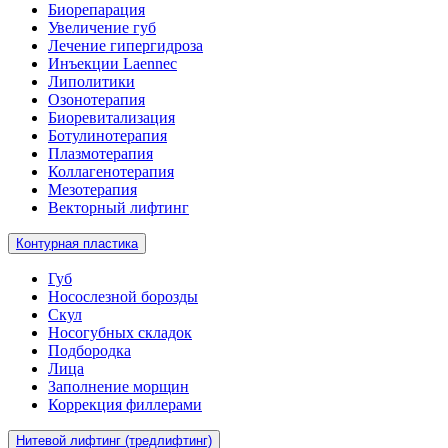
Биорепарация
Увеличение губ
Лечение гипергидроза
Инъекции Laennec
Липолитики
Озонотерапия
Биоревитализация
Ботулинотерапия
Плазмотерапия
Коллагенотерапия
Мезотерапия
Векторный лифтинг
Контурная пластика
Губ
Носослезной борозды
Скул
Носогубных складок
Подбородка
Лица
Заполнение морщин
Коррекция филлерами
Нитевой лифтинг (тредлифтинг)