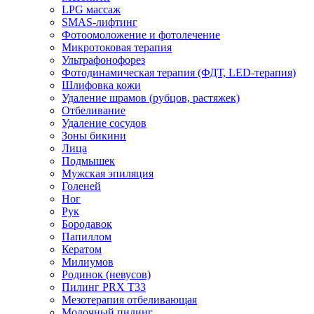
LPG массаж
SMAS-лифтинг
Фотоомоложение и фотолечение
Микротоковая терапия
Ультрафонофорез
Фотодинамическая терапия (ФДТ, LED-терапия)
Шлифовка кожи
Удаление шрамов (рубцов, растяжек)
Отбеливание
Удаление сосудов
Зоны бикини
Лица
Подмышек
Мужская эпиляция
Голеней
Ног
Рук
Бородавок
Папиллом
Кератом
Милиумов
Родинок (невусов)
Пилинг PRX T33
Мезотерапия отбеливающая
Молочный пилинг