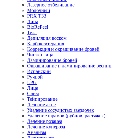
Лазерное отбеливание
Молочный
PRX T33
Лица
BioRePeel
Тела
Депиляция воском
Карбокситерапия
Коррекция и окрашивание бровей
Чистка лица
Ламинирование бровей
Окрашивание и ламинирование ресниц
Испанский
Ручной
LPG
Лица
Слим
Тейпирование
Лечение акне
Удаление сосудистых звездочек
Удаление шрамов (рубцов, растяжек)
Лечение розацеа
Лечение купероза
Анализы
Дерматолога