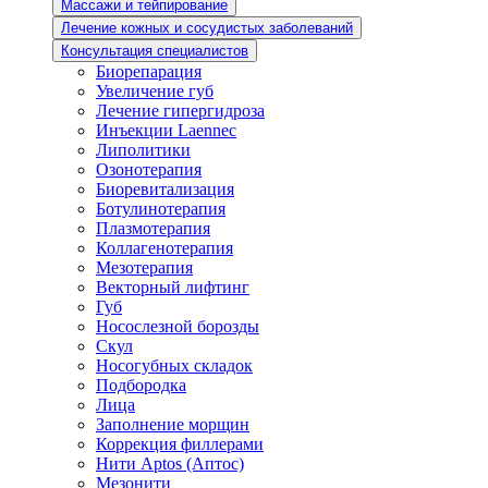
Массажи и тейпирование
Лечение кожных и сосудистых заболеваний
Консультация специалистов
Биорепарация
Увеличение губ
Лечение гипергидроза
Инъекции Laennec
Липолитики
Озонотерапия
Биоревитализация
Ботулинотерапия
Плазмотерапия
Коллагенотерапия
Мезотерапия
Векторный лифтинг
Губ
Носослезной борозды
Скул
Носогубных складок
Подбородка
Лица
Заполнение морщин
Коррекция филлерами
Нити Aptos (Аптос)
Мезонити