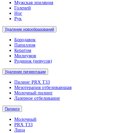
Мужская эпиляция
Голеней
Ног
Рук
Удаление новообразований
Бородавок
Папиллом
Кератом
Милиумов
Родинок (невусов)
Удаление пигментации
Пилинг PRX T33
Мезотерапия отбеливающая
Молочный пилинг
Лазерное отбеливание
Пилинги
Молочный
PRX T33
Лица