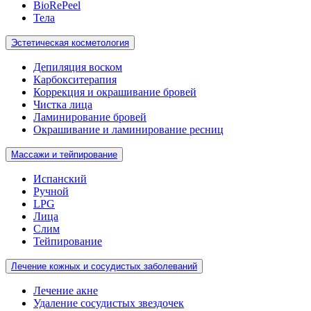
BioRePeel
Тела
Эстетическая косметология
Депиляция воском
Карбокситерапия
Коррекция и окрашивание бровей
Чистка лица
Ламинирование бровей
Окрашивание и ламинирование ресниц
Массажи и тейпирование
Испанский
Ручной
LPG
Лица
Слим
Тейпирование
Лечение кожных и сосудистых заболеваний
Лечение акне
Удаление сосудистых звездочек