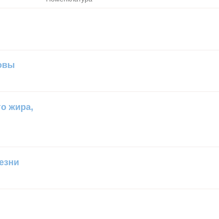
овы
о жира,
езни