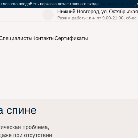
 главного входа
Есть парковка возле главного входа:
свяжитесь с нами
,
Нижний Новгород, ул. Октябрьская
Режим работы: пн- пт 9.00-21.00, сб-вс
Cпециалисты
Контакты
Сертификаты
спине
а спине
тическая проблема,
даже при отсутствии