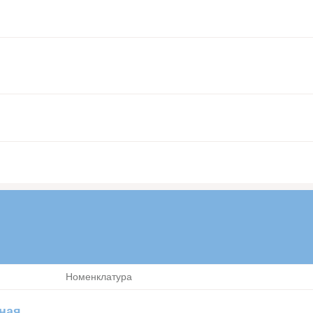
Номенклатура
зная