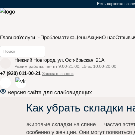
Есть парковка возле
Закрыть мобильное меню
Главная
Услуги
Проблематика
Цены
Акции
О нас
Отзывы
Найти информацию на сайте
›
›
Главная
Проблематикa
Как убрать складки на 
Нижний Новгород, ул. Октябрьская, 21А
Режим работы: пн- пт 9.00-21.00, сб-вс 10.00-20.00
+7 (920) 011-00-21
Заказать звонок
Версия сайта для слабовидящих
Как убрать складки н
Жировые складки на спине — частая эсте
особенно у женщин. Они могут появиться 