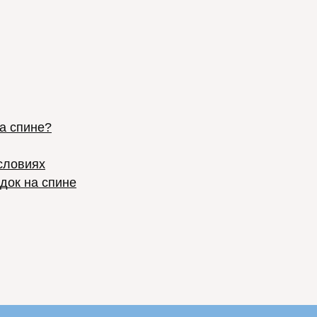
а спине?
словиях
док на спине