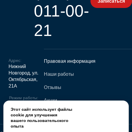
Записаться
011-00-
21
Адрес:
Правовая информация
Нижний
Новгород, ул.
Наши работы
Октябрьская,
21А
Отзывы
Режим работы:
Акции
пн- пт 9.00-
Этот сайт использует файлы
21.00, сб-вс
Статьи
cookie для улучшения
10.00-20.00
вашего пользовательского
опыта