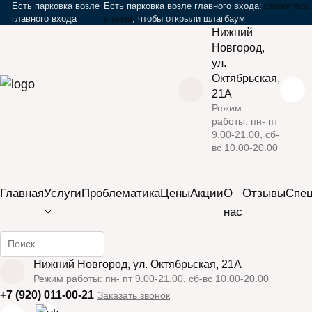
Есть парковка возле
Есть парковка возле главного входа:
свяжитесь
главного входа
с нами
, чтобы открыли шлагбаум
Нижний
Новгород,
ул.
Октябрьская,
21А
Режим
работы: пн- пт
›
›
›
Главная
Услуги
Массаж
Шоколадное обертывание
9.00-21.00, сб-
вс 10.00-20.00
Закрыть мобильное меню
Главная
Услуги
Проблематика
Цены
Акции
О
Отзывы
Cпе
нас
Шоколадное
Найти информацию на сайте
Нижний Новгород, ул. Октябрьская, 21А
обертывание
Режим работы: пн- пт 9.00-21.00, сб-вс 10.00-20.00
+7 (920) 011-00-21
Заказать звонок