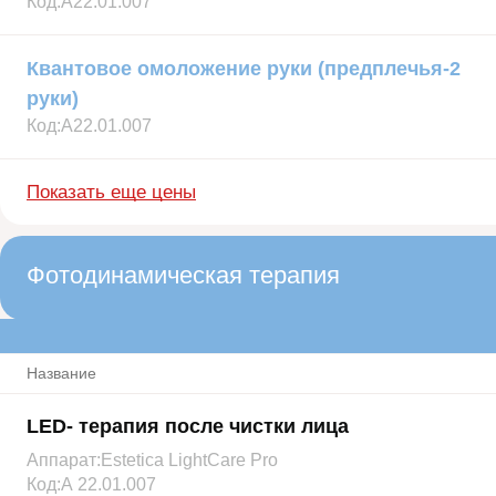
Код:
А22.01.007
Квантовое омоложение руки (предплечья-2
руки)
Код:
А22.01.007
Показать еще цены
Фотодинамическая терапия
Название
LED- терапия после чистки лица
Аппарат:
Estetica LightCare Pro
Код:
А 22.01.007