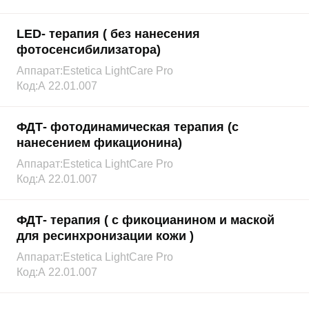
LED- терапия ( без нанесения
фотосенсибилизатора)
Аппарат:
Estetica LightCare Pro
Код:
А 22.01.007
ФДТ- фотодинамическая терапия (с
нанесением фикационина)
Аппарат:
Estetica LightCare Pro
Код:
А 22.01.007
ФДТ- терапия ( с фикоцианином и маской
для ресинхронизации кожи )
Аппарат:
Estetica LightCare Pro
Код:
А 22.01.007