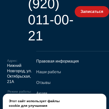
(920)
Записаться
011-00-
21
Адрес:
Правовая информация
Нижний
Новгород, ул.
Наши работы
Октябрьская,
21А
Отзывы
Режим работы:
Акции
пн- пт 9.00-
Этот сайт использует файлы
21.00, сб-вс
Статьи
cookie для улучшения
10.00-20.00