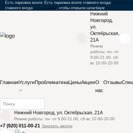
Есть парковка возле
Есть парковка возле главного входа:
свяжитесь
главного входа
с нами
, чтобы открыли шлагбаум
Нижний
Новгород,
ул.
Октябрьская,
21А
Режим
работы: пн- пт
›
›
›
Главная
Услуги
Аппаратная косметология
9.00-21.00, сб-
вс 10.00-20.00
›
Фотоомоложение и фотолечение
Фотоомоложение шеи
Закрыть мобильное меню
Главная
Услуги
Проблематика
Цены
Акции
О
Отзывы
Cпе
нас
Найти информацию на сайте
Фотоомоложение
Нижний Новгород, ул. Октябрьская, 21А
Режим работы: пн- пт 9.00-21.00, сб-вс 10.00-20.00
шеи
+7 (920) 011-00-21
Заказать звонок