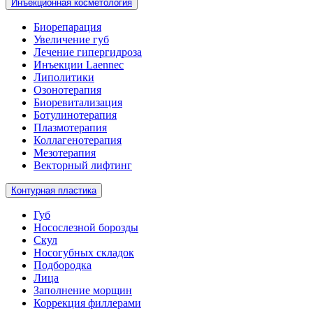
Инъекционная косметология
Биорепарация
Увеличение губ
Лечение гипергидроза
Инъекции Laennec
Липолитики
Озонотерапия
Биоревитализация
Ботулинотерапия
Плазмотерапия
Коллагенотерапия
Мезотерапия
Векторный лифтинг
Контурная пластика
Губ
Носослезной борозды
Скул
Носогубных складок
Подбородка
Лица
Заполнение морщин
Коррекция филлерами