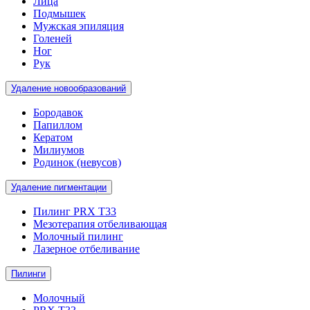
Лица
Подмышек
Мужская эпиляция
Голеней
Ног
Рук
Удаление новообразований
Бородавок
Папиллом
Кератом
Милиумов
Родинок (невусов)
Удаление пигментации
Пилинг PRX T33
Мезотерапия отбеливающая
Молочный пилинг
Лазерное отбеливание
Пилинги
Молочный