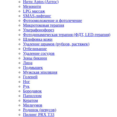
Нити Aptos (Аптос)
Мезонити
LPG массаж
SMAS-лифтинг
Фотоомоложение и фотолечение
Микротоковая терапия
Ультрафонофорез
Фотодинамическая терапия (ФДТ, LED-терапия)
Шлифовка кожи
Удаление шрамов (рубцов, растяжек)
Отбеливание
Удаление сосудов
Зоны бикини
Лица
Подмышек
Мужская эпиляция
Голеней
Ног
Рук
Бородавок
Папиллом
Кератом
Милиумов
Родинок (невусов)
Пилинг PRX T33