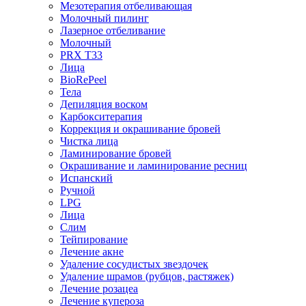
Мезотерапия отбеливающая
Молочный пилинг
Лазерное отбеливание
Молочный
PRX T33
Лица
BioRePeel
Тела
Депиляция воском
Карбокситерапия
Коррекция и окрашивание бровей
Чистка лица
Ламинирование бровей
Окрашивание и ламинирование ресниц
Испанский
Ручной
LPG
Лица
Слим
Тейпирование
Лечение акне
Удаление сосудистых звездочек
Удаление шрамов (рубцов, растяжек)
Лечение розацеа
Лечение купероза