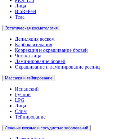
PRX T33
Лица
BioRePeel
Тела
Эстетическая косметология
Депиляция воском
Карбокситерапия
Коррекция и окрашивание бровей
Чистка лица
Ламинирование бровей
Окрашивание и ламинирование ресниц
Массажи и тейпирование
Испанский
Ручной
LPG
Лица
Слим
Тейпирование
Лечение кожных и сосудистых заболеваний
Лечение акне