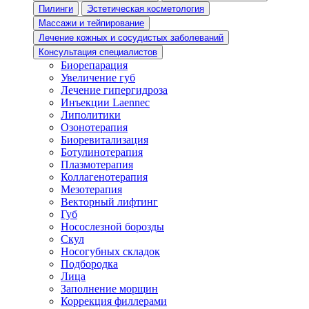
Пилинги
Эстетическая косметология
Массажи и тейпирование
Лечение кожных и сосудистых заболеваний
Консультация специалистов
Биорепарация
Увеличение губ
Лечение гипергидроза
Инъекции Laennec
Липолитики
Озонотерапия
Биоревитализация
Ботулинотерапия
Плазмотерапия
Коллагенотерапия
Мезотерапия
Векторный лифтинг
Губ
Носослезной борозды
Скул
Носогубных складок
Подбородка
Лица
Заполнение морщин
Коррекция филлерами