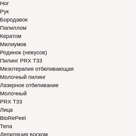
Ног
Рук
Бородавок
Папиллом
Кератом
Милиумов
Родинок (невусов)
Пилинг PRX T33
Мезотерапия отбеливающая
Молочный пилинг
Лазерное отбеливание
Молочный
PRX T33
Лица
BioRePeel
Тела
Депиляция воском