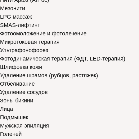
Нити Aptos (Аптос)
Мезонити
LPG массаж
SMAS-лифтинг
Фотоомоложение и фотолечение
Микротоковая терапия
Ультрафонофорез
Фотодинамическая терапия (ФДТ, LED-терапия)
Шлифовка кожи
Удаление шрамов (рубцов, растяжек)
Отбеливание
Удаление сосудов
Зоны бикини
Лица
Подмышек
Мужская эпиляция
Голеней