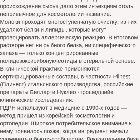
происхождение сырья дало этим инъекциям столь
непривычное для косметологии название.
Молоки проходят многоступенчатую очистку: из них
удаляют белки и липиды, которые могут
провоцировать аллергическую реакцию. В итоговом
растворе нет ни рыбного белка, ни специфического
запаха — только концентрированные
полидезоксирибонуклеотиды в стерильной основе.
В клинической практике применяются
сертифицированные составы, в частности Plinest
(Плинест) итальянского производства, российские
препараты Белларти Нуклео -прошедшийе
клинические исследования.
ПДРН используют в медицине с 1990-х годов —
метод пришёл из корейской косметологии и
ортопедии. Широкое потребительское внимание к
нему появилось позже, когда ингредиент начали
упоминать в бьюти-сообществе. Доказательная база