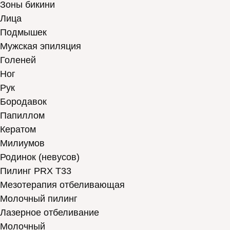
Зоны бикини
Лица
Подмышек
Мужская эпиляция
Голеней
Ног
Рук
Бородавок
Папиллом
Кератом
Милиумов
Родинок (невусов)
Пилинг PRX T33
Мезотерапия отбеливающая
Молочный пилинг
Лазерное отбеливание
Молочный