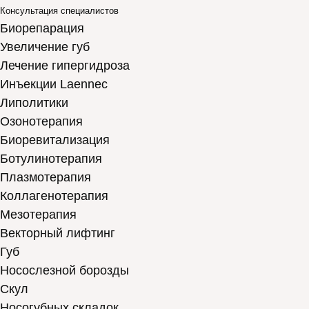
Консультация специалистов
Биорепарация
Увеличение губ
Лечение гипергидроза
Инъекции Laennec
Липолитики
Озонотерапия
Биоревитализация
Ботулинотерапия
Плазмотерапия
Коллагенотерапия
Мезотерапия
Векторный лифтинг
Губ
Носослезной борозды
Скул
Носогубных складок