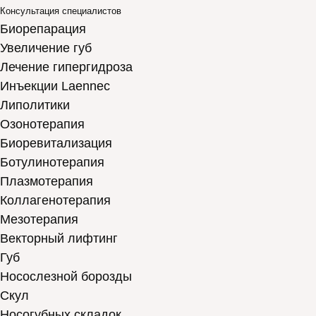
Консультация специалистов
Биорепарация
Увеличение губ
Лечение гипергидроза
Инъекции Laennec
Липолитики
Озонотерапия
Биоревитализация
Ботулинотерапия
Плазмотерапия
Коллагенотерапия
Мезотерапия
Векторный лифтинг
Губ
Носослезной борозды
Скул
Носогубных складок