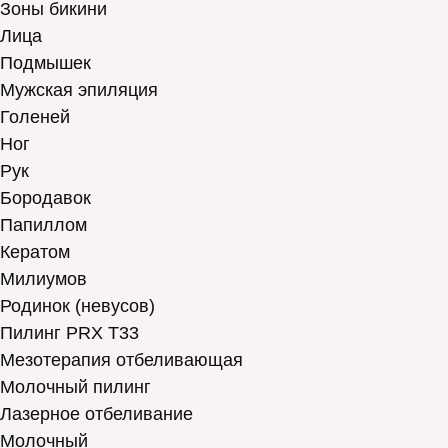
Зоны бикини
Лица
Подмышек
Мужская эпиляция
Голеней
Ног
Рук
Бородавок
Папиллом
Кератом
Милиумов
Родинок (невусов)
Пилинг PRX T33
Мезотерапия отбеливающая
Молочный пилинг
Лазерное отбеливание
Молочный