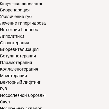
Консультация специалистов
Биорепарация
Увеличение губ
Лечение гипергидроза
Инъекции Laennec
Липолитики
Озонотерапия
Биоревитализация
Ботулинотерапия
Плазмотерапия
Коллагенотерапия
Мезотерапия
Векторный лифтинг
Губ
Носослезной борозды
Скул
Носогубных складок