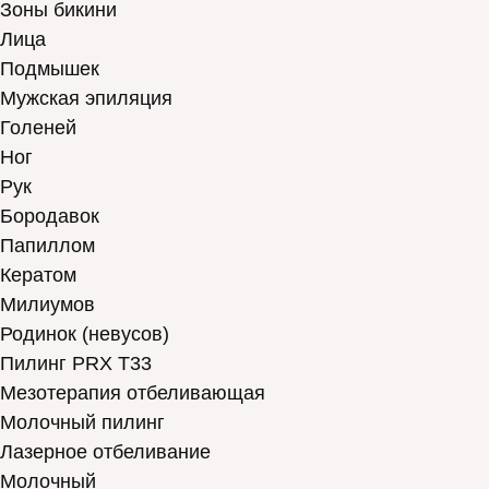
Зоны бикини
Лица
Подмышек
Мужская эпиляция
Голеней
Ног
Рук
Бородавок
Папиллом
Кератом
Милиумов
Родинок (невусов)
Пилинг PRX T33
Мезотерапия отбеливающая
Молочный пилинг
Лазерное отбеливание
Молочный