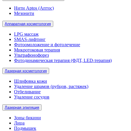
Нити Aptos (Аптос)
Мезонити
Аппаратная косметология
LPG массаж
SMAS-лифтинг
Фотоомоложение и фотолечение
Микротоковая терапия
Ультрафонофорез
Фотодинамическая терапия (ФДТ, LED-терапия)
Лазерная косметология
Шлифовка кожи
Удаление шрамов (рубцов, растяжек)
Отбеливание
Удаление сосудов
Лазерная эпиляция
Зоны бикини
Лица
Подмышек