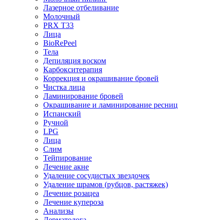
Лазерное отбеливание
Молочный
PRX T33
Лица
BioRePeel
Тела
Депиляция воском
Карбокситерапия
Коррекция и окрашивание бровей
Чистка лица
Ламинирование бровей
Окрашивание и ламинирование ресниц
Испанский
Ручной
LPG
Лица
Слим
Тейпирование
Лечение акне
Удаление сосудистых звездочек
Удаление шрамов (рубцов, растяжек)
Лечение розацеа
Лечение купероза
Анализы
Дерматолога