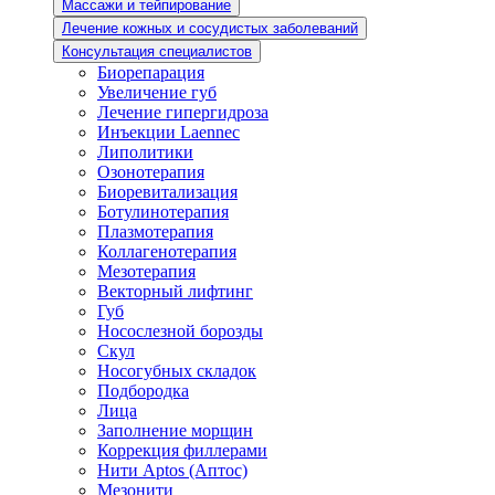
Массажи и тейпирование
Лечение кожных и сосудистых заболеваний
Консультация специалистов
Биорепарация
Увеличение губ
Лечение гипергидроза
Инъекции Laennec
Липолитики
Озонотерапия
Биоревитализация
Ботулинотерапия
Плазмотерапия
Коллагенотерапия
Мезотерапия
Векторный лифтинг
Губ
Носослезной борозды
Скул
Носогубных складок
Подбородка
Лица
Заполнение морщин
Коррекция филлерами
Нити Aptos (Аптос)
Мезонити