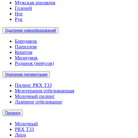
Мужская эпиляция
Голеней
Ног
Рук
Удаление новообразований
Бородавок
Папиллом
Кератом
Милиумов
Родинок (невусов)
Удаление пигментации
Пилинг PRX T33
Мезотерапия отбеливающая
Молочный пилинг
Лазерное отбеливание
Пилинги
Молочный
PRX T33
Лица