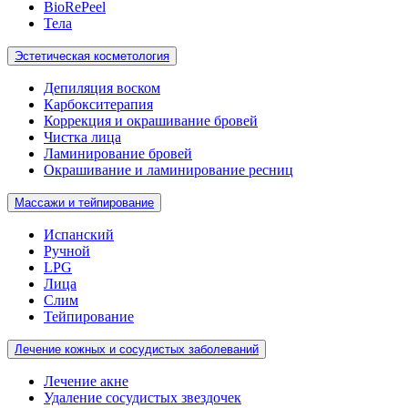
BioRePeel
Тела
Эстетическая косметология
Депиляция воском
Карбокситерапия
Коррекция и окрашивание бровей
Чистка лица
Ламинирование бровей
Окрашивание и ламинирование ресниц
Массажи и тейпирование
Испанский
Ручной
LPG
Лица
Слим
Тейпирование
Лечение кожных и сосудистых заболеваний
Лечение акне
Удаление сосудистых звездочек