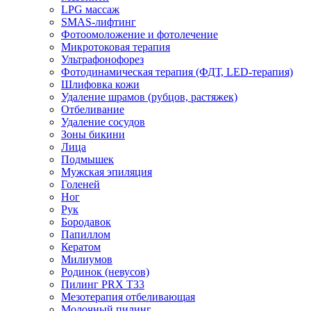
LPG массаж
SMAS-лифтинг
Фотоомоложение и фотолечение
Микротоковая терапия
Ультрафонофорез
Фотодинамическая терапия (ФДТ, LED-терапия)
Шлифовка кожи
Удаление шрамов (рубцов, растяжек)
Отбеливание
Удаление сосудов
Зоны бикини
Лица
Подмышек
Мужская эпиляция
Голеней
Ног
Рук
Бородавок
Папиллом
Кератом
Милиумов
Родинок (невусов)
Пилинг PRX T33
Мезотерапия отбеливающая
Молочный пилинг