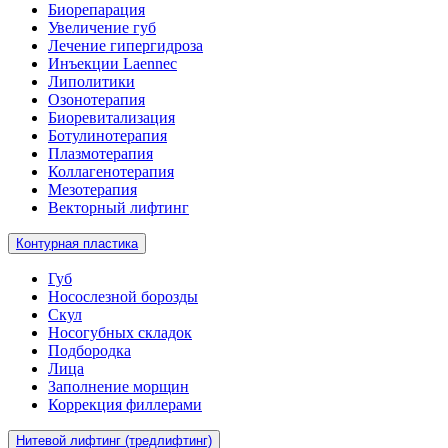
Биорепарация
Увеличение губ
Лечение гипергидроза
Инъекции Laennec
Липолитики
Озонотерапия
Биоревитализация
Ботулинотерапия
Плазмотерапия
Коллагенотерапия
Мезотерапия
Векторный лифтинг
Контурная пластика
Губ
Носослезной борозды
Скул
Носогубных складок
Подбородка
Лица
Заполнение морщин
Коррекция филлерами
Нитевой лифтинг (тредлифтинг)