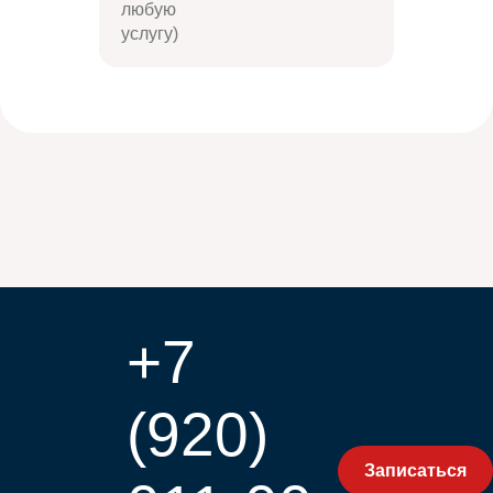
любую
услугу)
+7
(920)
Записаться