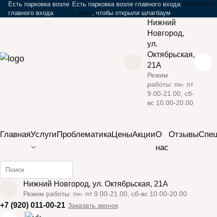
Есть парковка возле
Есть парковка возле главного входа:
свяжитесь
главного входа
с нами
, чтобы открыли шлагбаум
Нижний
Новгород,
ул.
Октябрьская,
21А
Режим
работы: пн- пт
›
›
Главная
Акции
Скидка 15% для первичных клиентов
9.00-21.00, сб-
вс 10.00-20.00
Скидка 15% для первичных
Закрыть мобильное меню
Главная
Услуги
Проблематика
Цены
Акции
О
Отзывы
Cпе
клиентов
нас
Скидка 15% для первичных клиентов ПО
Найти информацию на сайте
ПРОМОКОДУ «АРХИМЕД»-
Нижний Новгород, ул. Октябрьская, 21А
«назовите его на рецепции и получите скидку
Режим работы: пн- пт 9.00-21.00, сб-вс 10.00-20.00
для первичных клиентов»
+7 (920) 011-00-21
Заказать звонок