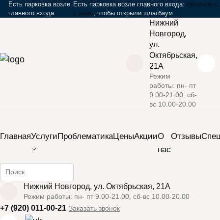
Есть парковка возле
Есть парковка возле главного входа:
свяжитесь
главного входа
с нами
, чтобы открыли шлагбаум
Нижний
Новгород,
ул.
Октябрьская,
21А
Режим
работы: пн- пт
›
›
Главная
Акции
Дерматоскопия в подарок при удалении
9.00-21.00, сб-
вс 10.00-20.00
любого новообразования кожи
Закрыть мобильное меню
Дерматоскопия в
Главная
Услуги
Проблематика
Цены
Акции
О
Отзывы
Cпе
нас
подарок при
удалении любого
Найти информацию на сайте
новообразования
Нижний Новгород, ул. Октябрьская, 21А
Режим работы: пн- пт 9.00-21.00, сб-вс 10.00-20.00
кожи.
+7 (920) 011-00-21
Заказать звонок