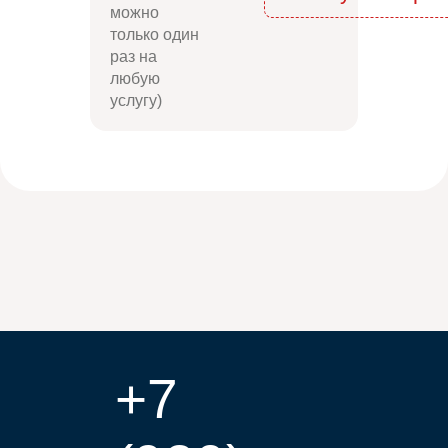
можно
только один
раз на
любую
услугу)
+7