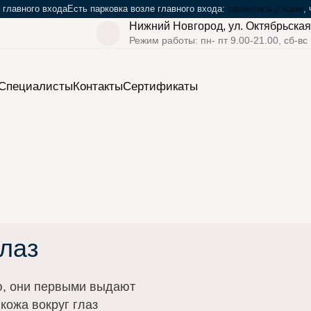
 главного входа
Есть парковка возле главного входа:
свяжитесь с нами
,
Нижний Новгород, ул. Октябрьская
Режим работы: пн- пт 9.00-21.00, сб-вс
Cпециалисты
Контакты
Сертификаты
›
›
Мезотерапия
Мезотерапия вокруг глаз
глаз
ию, они первыми выдают
 кожа вокруг глаз