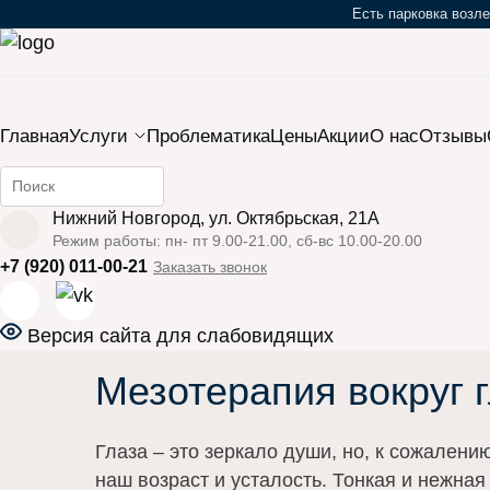
Есть парковка возле
Закрыть мобильное меню
Главная
Услуги
Проблематика
Цены
Акции
О нас
Отзывы
Найти информацию на сайте
›
›
Главная
Услуги
Инъекционная косметология
Нижний Новгород, ул. Октябрьская, 21А
Режим работы: пн- пт 9.00-21.00, сб-вс 10.00-20.00
+7 (920) 011-00-21
Заказать звонок
Версия сайта для слабовидящих
Мезотерапия вокруг 
Глаза – это зеркало души, но, к сожален
наш возраст и усталость. Тонкая и нежная