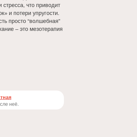
и стресса, что приводит
к» и потери упругости.
сть просто “волшебная”
хание – это мезотерапия
тная
сле неё.