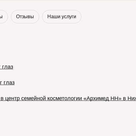
ы
Отзывы
Наши услуги
 глаз
г глаз
з в центр семейной косметологии «Архимед НН» в Н